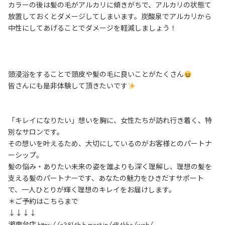
カラーの後は髪の毛がアルカリに傾きがちで、アルカリの状態て
放置しておくとダメージしてしまいます。炭酸泉でアルカリから
中性にしてあげることでダメージを軽減しましょう！
頭浸浴をすることで頭皮や髪の毛に良いことがたくさん
皆さんにも是非体験して頂きたいです
「キレイになりたい」想いを胸に、女性たちが訪れ行き着く、特
別なサロンです。
その想いを叶えるため、大切にしているのがお客様とのパートナ
ーシップ。
髪の悩み・ありたい未来の姿を誰よりも深く理解し、理想の髪を
支える髪のパートナーです、あなたの魅力をひきだすサポート
で、一人ひとりが輝く理想のキレイをお届けします。
＊ご予約はこちらまで
↓↓↓↓
湘南台店 https://e3814b.b-merit.jp/dR4khe/web/