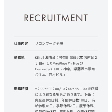
RECRUITMENT
仕事内容
サロンワーク全般
勤務地
KENJE 湘南台：神奈川県藤沢市湘南台２
丁目6−１０WestPlaza 7th Bldg 2F
Cocoon by KENJE：神奈川県藤沢市湘南
台１-6-1 西村ビル 1F
勤務時間
9：00～18：00/10：00～19：00 ※店舗
により異なる場合があります。 休暇：
完全週休2日制、年間休日数110日、 有
給休暇10日、季節休暇6日、慶弔休暇、
産前産後休暇、育児休暇、介護休暇等