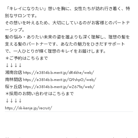
.
「キレイになりたい」想いを胸に、女性たちが訪れ行き着く、特
別なサロンです。
その想いを叶えるため、大切にしているのがお客様とのパートナ
ーシップ。
髪の悩み・ありたい未来の姿を誰よりも深く理解し、理想の髪を
支える髪のパートナーです、あなたの魅力をひきだすサポート
で、一人ひとりが輝く理想のキレイをお届けします。
＊ご予約はこちらまで
↓↓↓↓
湘南台店
https://e3814b.b-merit.jp/dR4khe/web/
南林間店
https://e3814b.b-merit.jp/Q9shpG/web/
桜ヶ丘店
https://e3814b.b-merit.jp/wZ67fa/web/
＊採用のお問い合わせはこちらまで
↓↓↓↓
https://iik-kenje.jp/recruit/