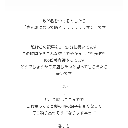
あだ名をつけるとしたら
「さぁ輪になって踊ろうラララララマン」です
.
.
私はこの記事を6：37分に書いてます
この時間からこんな感じでやかましさも元気も
100倍美容師やってます
どうでしょうかご来店したいと思ってもらえたら
幸いです
.
はい
.
と、余談はここまでで
これ使ってると髪の毛の調子も良くなって
毎日踊り出せそうになります本当に
香りも