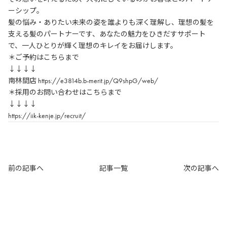
ーシップ。
髪の悩み・ありたい未来の姿を誰よりも深く理解し、理想の髪を
支える髪のパートナーです、あなたの魅力をひきだすサポート
で、一人ひとりが輝く理想のキレイをお届けします。
＊ご予約はこちらまで
↓↓↓↓
南林間店
https://e3814b.b-merit.jp/Q9shpG/web/
＊採用のお問い合わせはこちらまで
↓↓↓↓
https://iik-kenje.jp/recruit/
前の記事へ
記事一覧
次の記事へ