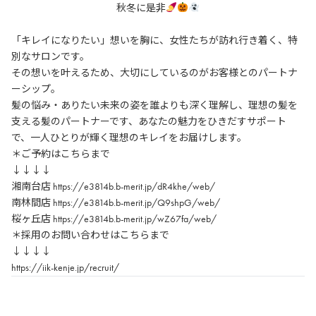
秋冬に是非
「キレイになりたい」想いを胸に、女性たちが訪れ行き着く、特
別なサロンです。
その想いを叶えるため、大切にしているのがお客様とのパートナ
ーシップ。
髪の悩み・ありたい未来の姿を誰よりも深く理解し、理想の髪を
支える髪のパートナーです、あなたの魅力をひきだすサポート
で、一人ひとりが輝く理想のキレイをお届けします。
＊ご予約はこちらまで
↓↓↓↓
湘南台店 https://e3814b.b-merit.jp/dR4khe/web/
南林間店 https://e3814b.b-merit.jp/Q9shpG/web/
桜ヶ丘店 https://e3814b.b-merit.jp/wZ67fa/web/
＊採用のお問い合わせはこちらまで
↓↓↓↓
https://iik-kenje.jp/recruit/